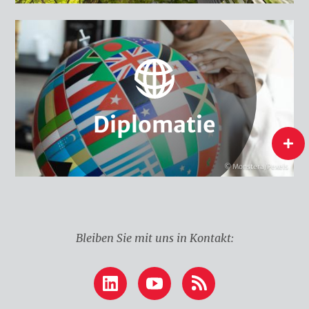
Klima & Sicherheit
Global Environmental Governance
Wasserdiplomatie
Klimadiplomatie
Diplomatie
Diplomatie
flip
© Monstera/Pexels
Bleiben Sie mit uns in Kontakt:
LinkedIn
YouTube
RSS