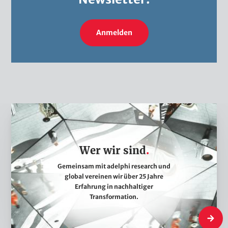
Anmelden
W
e
r
Wer wir sind
w
i
Gemeinsam mit adelphi research und
global vereinen wir über 25 Jahre
r
Erfahrung in nachhaltiger
s
Transformation.
i
Wer wir 
n