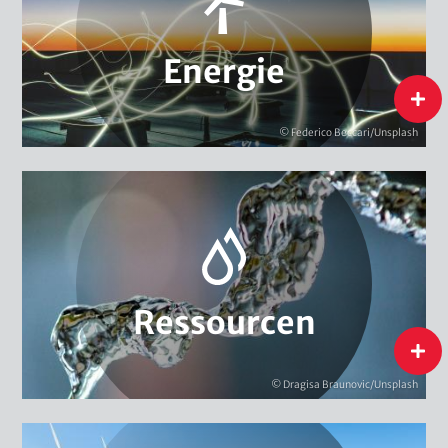
Energieforschung, Evaluierung & Monitoring
Energiewende National
Energie
flip
Energie
© Federico Beccari/Unsplash
Biodiversität
Extraktive Rohstoffe
Wasser
Ressourcen
Ressourcen
flip
© Dragisa Braunovic/Unsplash