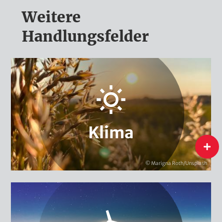
Weitere
Handlungsfelder
Anpassung & Vulnerabilität
Kohlenstoffmärkte
Urban Governance & Smart Cities
Klimaschutzpolitik
Klimafinanzierung
Kommunaler Klimaschutz
Klimadiplomatie
Klima
flip
Klima
© Marigna Roth/Unsplash
Energiewende International
Energie- & Klimakampagnen