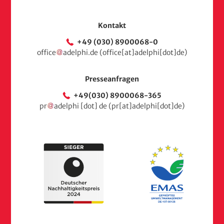
Kontakt
+49 (030) 8900068-0
office
adelphi
.
de
(office[at]adelphi[dot]de)
Presseanfragen
+49(030) 8900068-365
pr
adelphi
[dot]
de
(pr[at]adelphi[dot]de)