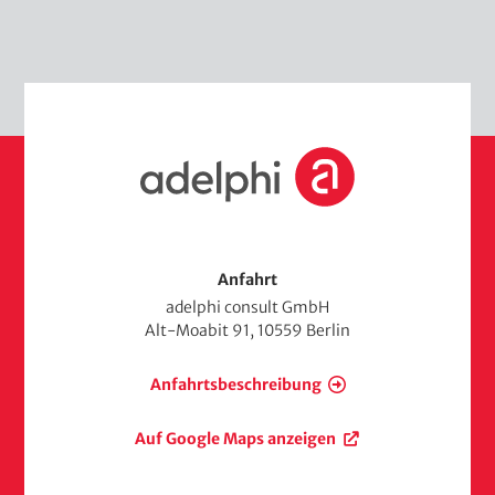
S
t
a
r
t
s
Anfahrt
e
adelphi consult GmbH
i
Alt-Moabit 91, 10559 Berlin
t
e
Anfahrtsbeschreibung
Auf Google Maps anzeigen