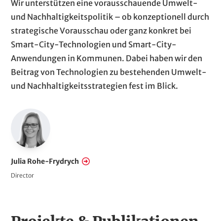
P
T
Wir unterstützen eine vorausschauende Umwelt-
a
e
und Nachhaltigkeitspolitik – ob konzeptionell durch
r
x
strategische Vorausschau oder ganz konkret bei
a
t
Smart-City-Technologien und Smart-City-
g
Anwendungen in Kommunen. Dabei haben wir den
r
Beitrag von Technologien zu bestehenden Umwelt-
a
und Nachhaltigkeitsstrategien fest im Blick.
p
h
E
s
m
p
l
Julia Rohe-Frydrych
o
Director
y
e
e