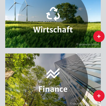
Kreislaufwirtschaft & Ressourceneffizienz
Umwelt- & Klimamanagement
Innovation & Nachhaltigkeit
Strukturwandel & Nachhaltigkeitsstrategien
Wirtschaft
Nachhaltiger Konsum
Nachhaltige Lieferketten
flip
Green Entrepreneurship
© getyourpic/istock
Wirtschaft
Nachhaltige Finanzsysteme
Nachhaltige Finanzinstrumente
Nachhaltigkeitsmanagement im Finanzsektor
Finance
Finance
flip
© taka1022/Shutterstock