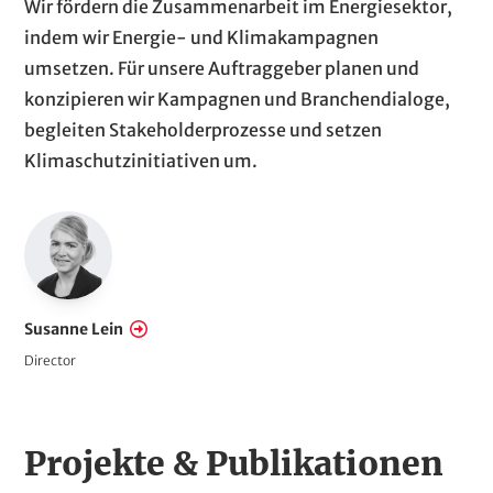
P
T
Wir fördern die Zusammenarbeit im Energiesektor,
a
e
indem wir Energie- und Klimakampagnen
r
x
umsetzen. Für unsere Auftraggeber planen und
a
t
konzipieren wir Kampagnen und Branchendialoge,
g
begleiten Stakeholderprozesse und setzen
r
Klimaschutzinitiativen um.
a
p
E
h
m
s
p
l
Susanne Lein
o
Director
y
e
e
H
Projekte & Publikationen