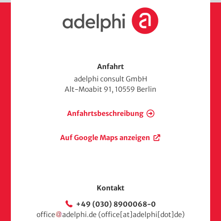
S
t
a
r
t
s
Anfahrt
e
adelphi consult GmbH
i
Alt-Moabit 91, 10559 Berlin
t
e
Anfahrtsbeschreibung
Auf Google Maps anzeigen
Kontakt
+49 (030) 8900068-0
office
adelphi
.
de
(office[at]adelphi[dot]de)