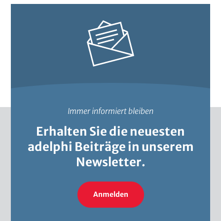
a
e
l
N
u
a
i
t
e
i
r
o
u
n
n
a
Immer informiert bleiben
g
l
&
Erhalten Sie die neuesten
M
adelphi Beiträge in unserem
o
Newsletter.
n
i
Anmelden
t
o