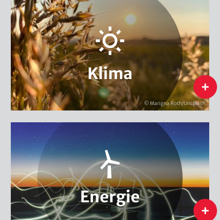
Anpassung & Vulnerabilität
Kohlenstoffmärkte
Urban Governance & Smart Cities
Klimaschutzpolitik
Klimafinanzierung
Kommunaler Klimaschutz
Klimadiplomatie
Klima
flip
Klima
© Marigna Roth/Unsplash
Energiewende International
Energie- & Klimakampagnen
Energieforschung, Evaluierung & Monitoring
Energiewende National
Energie
flip