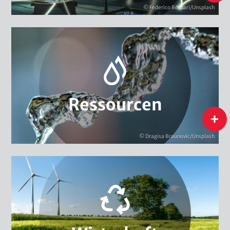
Energie
© Federico Beccari/Unsplash
Biodiversität
Extraktive Rohstoffe
Wasser
Ressourcen
Ressourcen
flip
© Dragisa Braunovic/Unsplash
Kreislaufwirtschaft & Ressourceneffizienz
Umwelt- & Klimamanagement
Innovation & Nachhaltigkeit
Strukturwandel & Nachhaltigkeitsstrategien