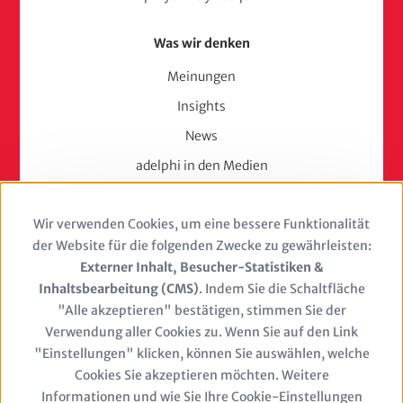
Was wir denken
Meinungen
Insights
News
adelphi in den Medien
Press
Wir verwenden Cookies, um eine bessere Funktionalität
Use
Karriere
der Website für die folgenden Zwecke zu gewährleisten:
of
Externer Inhalt, Besucher-Statistiken &
Berufserfahrene
Inhaltsbearbeitung (CMS)
. Indem Sie die Schaltfläche
personal
Berufseinsteiger & Trainees
"Alle akzeptieren" bestätigen, stimmen Sie der
Verwendung aller Cookies zu. Wenn Sie auf den Link
Studierende
data
"Einstellungen" klicken, können Sie auswählen, welche
Stellenangebote
and
Cookies Sie akzeptieren möchten. Weitere
Jobs
Informationen und wie Sie Ihre Cookie-Einstellungen