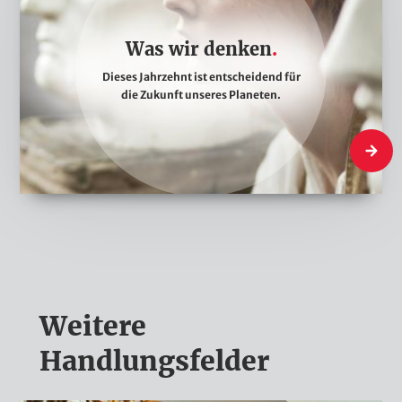
s
w
Was wir denken
i
Dieses Jahrzehnt ist entscheidend für
r
die Zukunft unseres Planeten.
d
e
Was wir
n
k
e
n
Weitere
Handlungsfelder