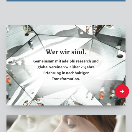
r
i
n
g
W
e
r
Wer wir sind
w
i
Gemeinsam mit adelphi research und
global vereinen wir über 25 Jahre
r
Erfahrung in nachhaltiger
s
Transformation.
i
Wer wir 
n
d
W
a