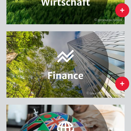
Wirtschaft
Nachhaltiger Konsum
Nachhaltige Lieferketten
flip
Green Entrepreneurship
© getyourpic/istock
Wirtschaft
Nachhaltige Finanzsysteme
Nachhaltige Finanzinstrumente
Nachhaltigkeitsmanagement im Finanzsektor
Finance
Finance
flip
© taka1022/Shutterstock
Klima & Sicherheit
Global Environmental Governance