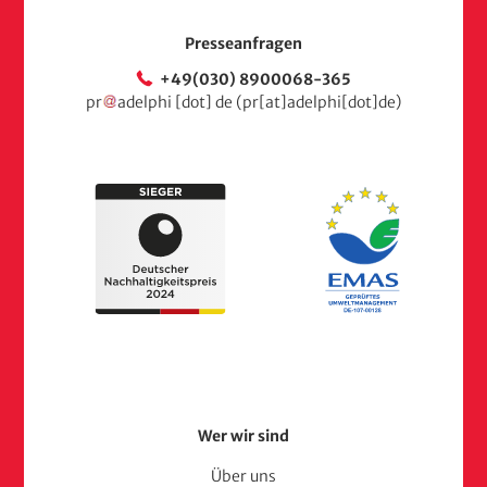
Presseanfragen
+49(030) 8900068-365
pr
adelphi
[dot]
de
(pr[at]adelphi[dot]de)
Footer
Wer wir sind
Menu
Über uns