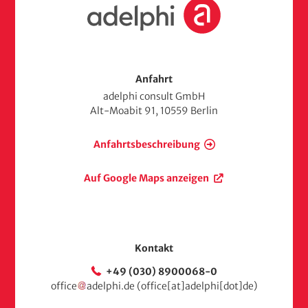
S
e
t
a
n
r
t
s
Anfahrt
e
adelphi consult GmbH
i
Alt-Moabit 91, 10559 Berlin
t
e
Anfahrtsbeschreibung
Auf Google Maps anzeigen
Kontakt
+49 (030) 8900068-0
office
adelphi
.
de
(office[at]adelphi[dot]de)