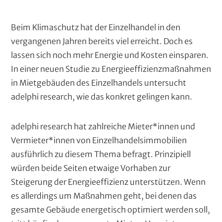
i
c
k
N
Beim Klimaschutz hat der Einzelhandel in den
e
a
vergangenen Jahren bereits viel erreicht. Doch es
r
(
c
lassen sich noch mehr Energie und Kosten einsparen.
c
h
In einer neuen Studie zu Energieeffizienzmaßnahmen
o
r
in Mietgebäuden des Einzelhandels untersucht
m
p
i
adelphi research, wie das konkret gelingen kann.
u
c
t
h
e
adelphi research hat zahlreiche Mieter*innen und
d
t
Vermieter*innen von Einzelhandelsimmobilien
)
e
ausführlich zu diesem Thema befragt. Prinzipiell
n
würden beide Seiten etwaige Vorhaben zur
t
Steigerung der Energieeffizienz unterstützen. Wenn
e
es allerdings um Maßnahmen geht, bei denen das
x
gesamte Gebäude energetisch optimiert werden soll,
t