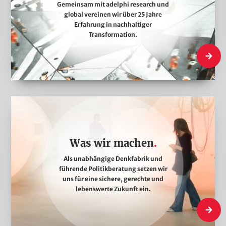
i
Gemeinsam mit adelphi research und
global vereinen wir über 25 Jahre
r
Erfahrung in nachhaltiger
s
Transformation.
i
Wer wir 
n
d
W
a
s
Was wir machen
w
i
Als unabhängige Denkfabrik und
führende Politikberatung setzen wir
r
uns für eine sichere, gerechte und
m
lebenswerte Zukunft ein.
a
Was wi
c