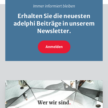
Immer informiert bleiben
Erhalten Sie die neuesten
adelphi Beiträge in unserem
Newsletter.
Anmelden
W
e
r
Wer wir sind
w