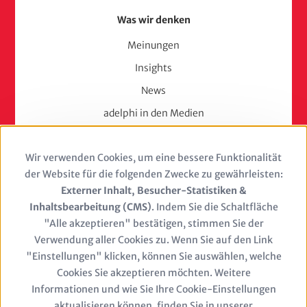
Was wir denken
Meinungen
Insights
News
adelphi in den Medien
Press
Wir verwenden Cookies, um eine bessere Funktionalität
Use
Karriere
der Website für die folgenden Zwecke zu gewährleisten:
of
Externer Inhalt, Besucher-Statistiken &
Berufserfahrene
Inhaltsbearbeitung (CMS)
. Indem Sie die Schaltfläche
personal
Berufseinsteiger & Trainees
"Alle akzeptieren" bestätigen, stimmen Sie der
Verwendung aller Cookies zu. Wenn Sie auf den Link
Studierende
data
"Einstellungen" klicken, können Sie auswählen, welche
Stellenangebote
and
Cookies Sie akzeptieren möchten. Weitere
Jobs
Informationen und wie Sie Ihre Cookie-Einstellungen
cookies
aktualisieren können, finden Sie in unserer