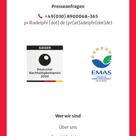
Presseanfragen
+49(030) 8900068-365
pr
adelphi
[dot]
de
(pr[at]adelphi[dot]de)
Footer
Wer wir sind
Menu
Über uns