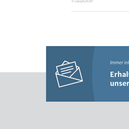
© adelphi/ICAP
Immer inf
Erhal
unse