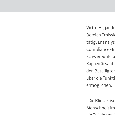
Victor Alejandr
Bereich Emiss
tätig. Er analy
Compliance-Ini
Schwerpunkt au
Kapazitätsauf
den Beteiligte
über die Funk
ermöglichen.
„Die Klimakris
Menschheit im