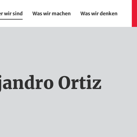
r wir sind
Was wir machen
Was wir denken
on
jandro Ortiz