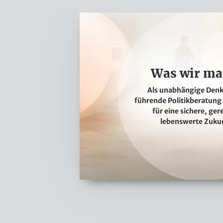
W
a
s
w
Was wir ma
i
r
Als unabhängige Denk
führende Politikberatung 
m
für eine sichere, ge
a
lebenswerte Zukun
c
h
e
n