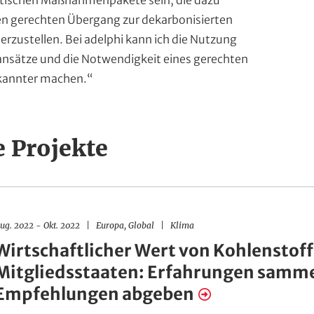
olitischen Maßnahmenpakete sein, die dazu
en gerechten Übergang zur dekarbonisierten
herzustellen. Bei adelphi kann ich die Nutzung
kansätze und die Notwendigkeit eines gerechten
kannter machen.“
 Projekte
R
H
ug. 2022
-
Okt. 2022
Europa,
Global
Klima
e
a
g
n
Wirtschaftlicher Wert von Kohlenstoff
i
d
o
l
Mitgliedsstaaten: Erfahrungen samm
n
u
e
n
Empfehlungen abgeben
m
n
g
s
f