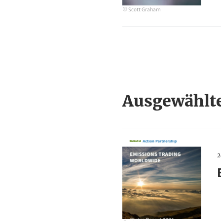
e
© Scott Graham
d
i
a
Seitennummeri
Ausgewählte
Emissions
2
Trading
Worldwide:
Status
Report
2021