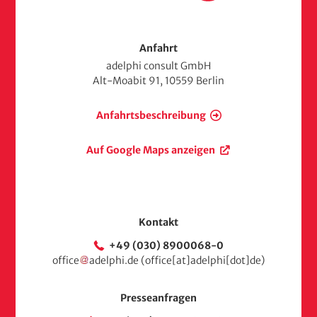
r
t
s
Anfahrt
e
adelphi consult GmbH
i
Alt-Moabit 91, 10559 Berlin
t
e
Anfahrtsbeschreibung
Auf Google Maps anzeigen
Kontakt
+49 (030) 8900068-0
office
adelphi
.
de
(office[at]adelphi[dot]de)
Presseanfragen