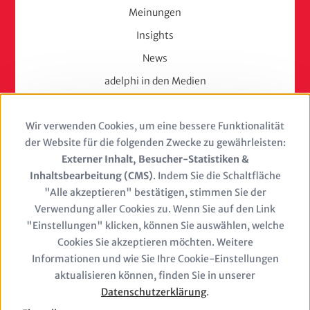
Meinungen
Insights
News
adelphi in den Medien
Press
Wir verwenden Cookies, um eine bessere Funktionalität
Use
Karriere
der Website für die folgenden Zwecke zu gewährleisten:
of
Externer Inhalt, Besucher-Statistiken &
Berufserfahrene
Inhaltsbearbeitung (CMS)
. Indem Sie die Schaltfläche
personal
Berufseinsteiger & Trainees
"Alle akzeptieren" bestätigen, stimmen Sie der
Verwendung aller Cookies zu. Wenn Sie auf den Link
Studierende
data
"Einstellungen" klicken, können Sie auswählen, welche
Stellenangebote
and
Cookies Sie akzeptieren möchten. Weitere
Jobs
Informationen und wie Sie Ihre Cookie-Einstellungen
cookies
aktualisieren können, finden Sie in unserer
Datenschutzerklärung
.