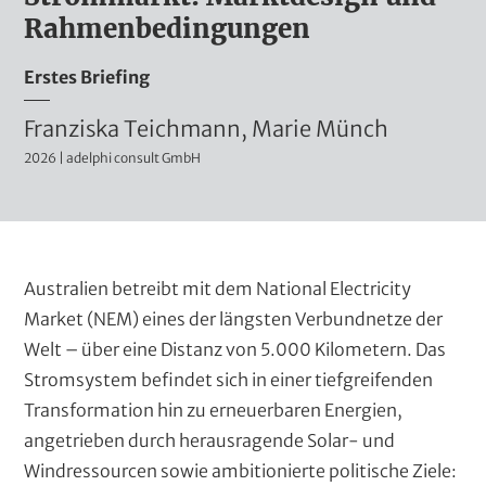
m
Rahmenbedingungen
i
Erstes Briefing
n
i
A
Franziska Teichmann, Marie Münch
s
2026 | adelphi consult GmbH
u
t
t
r
a
o
t
r
K
Australien betreibt mit dem National Electricity
i
e
l
Market (NEM) eines der längsten Verbundnetze der
v
a
Welt – über eine Distanz von 5.000 Kilometern. Das
n
e
p
Stromsystem befindet sich in einer tiefgreifenden
r
(
p
Transformation hin zu erneuerbaren Energien,
T
T
e
angetrieben durch herausragende Solar- und
i
e
n
Windressourcen sowie ambitionierte politische Ziele:
t