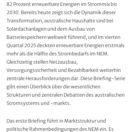
t
82 Prozent erneuerbare Energien im Strommix bis
x
e
e
2030. Bereits heute zeigt sich die Dynamik dieser
l
t
x
Transformation, australische Haushalte sind bei
)
t
Solardachanlagen und dem Ausbau von
Batteriespeichern weltweit führend, und im vierten
Quartal 2025 deckten erneuerbare Energien erstmals
mehr als die Hälfte des Strombedarfs im NEM.
Gleichzeitig stellen Netzausbau,
Versorgungssicherheit und Bezahlbarkeit weiterhin
zentrale Herausforderungen dar. Diese Briefing-Serie
gibt einen Überblick über die wesentlichen
Strukturen und zentralen Debatten des australischen
Stromsystems und -markts.
Das erste Briefing führt in Marktstruktur und
politische Rahmenbedingungen des NEM ein. Es