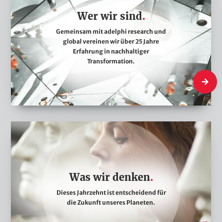
r
Wer wir sind
w
i
Gemeinsam mit adelphi research und
global vereinen wir über 25 Jahre
r
Erfahrung in nachhaltiger
s
Transformation.
i
Wer wir 
n
d
W
a
s
w
Was wir denken
i
Dieses Jahrzehnt ist entscheidend für
r
die Zukunft unseres Planeten.
d