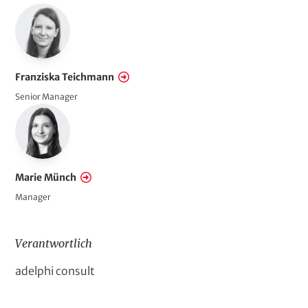
u
n
g
s
Franziska Teichmann
f
Senior Manager
e
l
d
Marie Münch
Manager
Verantwortlich
D
adelphi consult
o