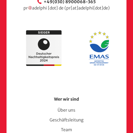
+49(030) 8900068-365
pr
adelphi
[dot]
de
(pr[at]adelphi[dot]de)
Footer
Wer wir sind
Menu
Über uns
Geschäftsleitung
(adelphi
Team