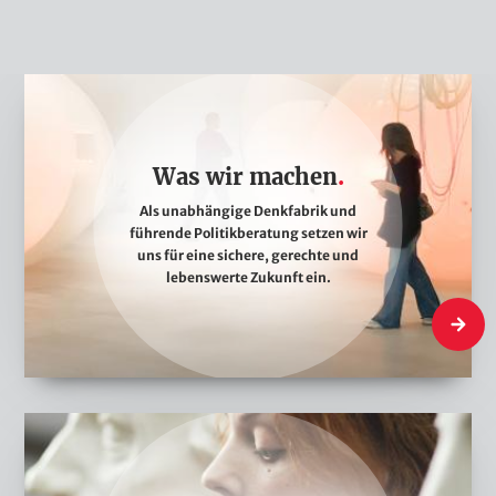
W
a
s
Was wir machen
w
i
Als unabhängige Denkfabrik und
führende Politikberatung setzen wir
r
uns für eine sichere, gerechte und
m
lebenswerte Zukunft ein.
a
Was wi
c
h
e
W
n
a
s