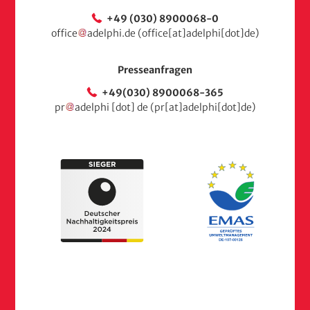
+49 (030) 8900068-0
office
adelphi
.
de
(office[at]adelphi[dot]de)
Presseanfragen
+49(030) 8900068-365
pr
adelphi
[dot]
de
(pr[at]adelphi[dot]de)