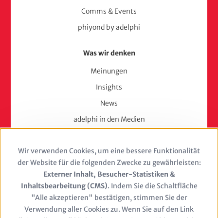
Comms & Events
phiyond by adelphi
Was wir denken
Meinungen
Insights
News
adelphi in den Medien
Press
Wir verwenden Cookies, um eine bessere Funktionalität
Use
Karriere
der Website für die folgenden Zwecke zu gewährleisten:
of
Externer Inhalt, Besucher-Statistiken &
Berufserfahrene
Inhaltsbearbeitung (CMS)
. Indem Sie die Schaltfläche
personal
Berufseinsteiger & Trainees
"Alle akzeptieren" bestätigen, stimmen Sie der
Verwendung aller Cookies zu. Wenn Sie auf den Link
Studierende
data