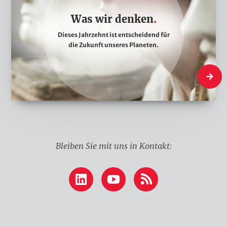
w
Was wir denken
i
Dieses Jahrzehnt ist entscheidend für
r
die Zukunft unseres Planeten.
d
e
Was wir
n
k
e
n
Bleiben Sie mit uns in Kontakt:
LinkedIn
YouTube
RSS