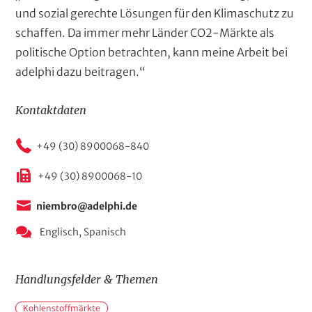
und sozial gerechte Lösungen für den Klimaschutz zu
schaffen. Da immer mehr Länder CO2-Märkte als
politische Option betrachten, kann meine Arbeit bei
adelphi dazu beitragen.“
Kontaktdaten
+49 (30) 8900068-840
+49 (30) 8900068-10
niembro@adelphi.de
Englisch,
Spanisch
Handlungsfelder & Themen
H
Kohlenstoffmärkte