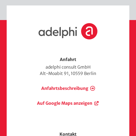
S
t
a
r
t
s
Anfahrt
e
adelphi consult GmbH
i
Alt-Moabit 91, 10559 Berlin
t
e
Anfahrtsbeschreibung
Auf Google Maps anzeigen
Kontakt