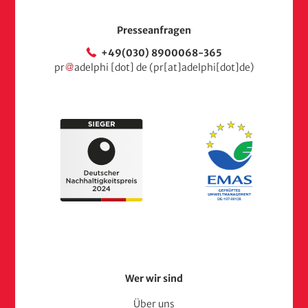
Presseanfragen
+49(030) 8900068-365
pr
adelphi
[dot]
de
(pr[at]adelphi[dot]de)
Footer
Wer wir sind
Über uns