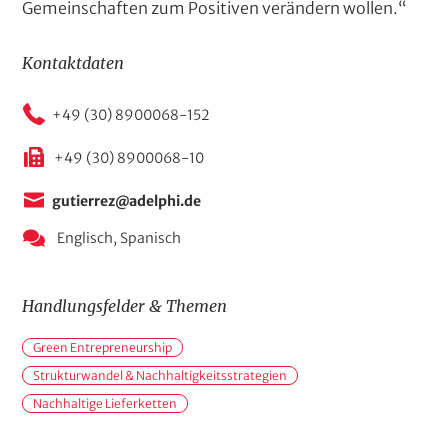
Gemeinschaften zum Positiven verändern wollen.“
Kontaktdaten
+49 (30) 8900068-152
+49 (30) 8900068-10
gutierrez@adelphi.de
Englisch,
Spanisch
Handlungsfelder & Themen
H
Green Entrepreneurship
a
n
Strukturwandel & Nachhaltigkeitsstrategien
d
Nachhaltige Lieferketten
l
u