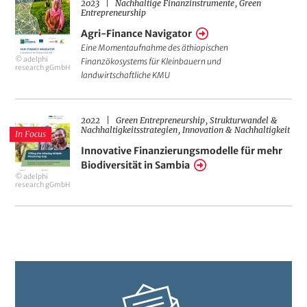
2023
Nachhaltige Finanzinstrumente
Green
Agri-
Entrepreneurship
Finance
Agri-Finance Navigator
Navigator
Eine Momentaufnahme des äthiopischen
© adelphi
Finanzökosystems für Kleinbauern und
research gGmbH
landwirtschaftliche KMU
2022
Green Entrepreneurship
Strukturwandel &
Innovative
Nachhaltigkeitsstrategien
Innovation & Nachhaltigkeit
In Focus
Finanzierungsmodelle
Innovative Finanzierungsmodelle für mehr
für
Biodiversität in Sambia
© adelphi
mehr
research gGmbH
Biodiversität
in
Sambia