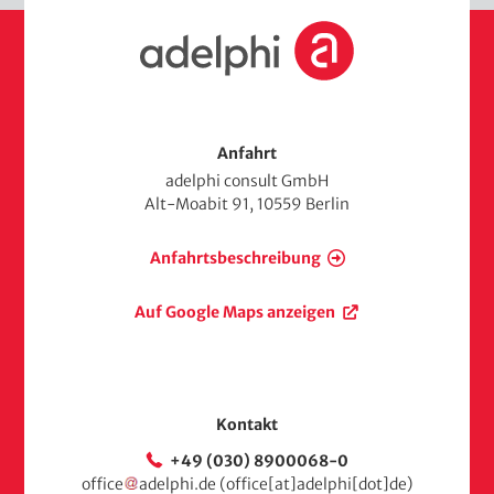
S
t
a
r
t
s
Anfahrt
e
adelphi consult GmbH
i
Alt-Moabit 91, 10559 Berlin
t
e
Anfahrtsbeschreibung
Auf Google Maps anzeigen
Kontakt
+49 (030) 8900068-0
office
adelphi
.
de
(office[at]adelphi[dot]de)