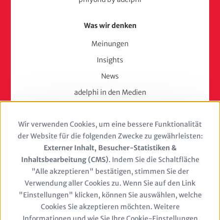
Was wir denken
Meinungen
Insights
News
adelphi in den Medien
Press
Wir verwenden Cookies, um eine bessere Funktionalität
Use
Karriere
der Website für die folgenden Zwecke zu gewährleisten:
of
Externer Inhalt, Besucher-Statistiken &
Berufserfahrene
Inhaltsbearbeitung (CMS)
. Indem Sie die Schaltfläche
personal
Berufseinsteiger & Trainees
"Alle akzeptieren" bestätigen, stimmen Sie der
Verwendung aller Cookies zu. Wenn Sie auf den Link
Studierende
data
"Einstellungen" klicken, können Sie auswählen, welche
Stellenangebote
and
Cookies Sie akzeptieren möchten. Weitere
Jobs
Informationen und wie Sie Ihre Cookie-Einstellungen