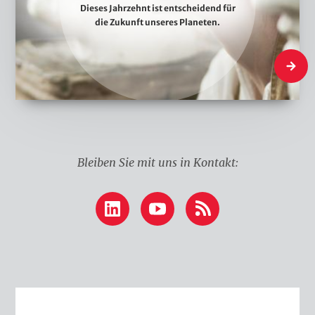
Dieses Jahrzehnt ist entscheidend für
r
die Zukunft unseres Planeten.
d
e
Was wir
n
k
e
n
Bleiben Sie mit uns in Kontakt:
LinkedIn
YouTube
RSS