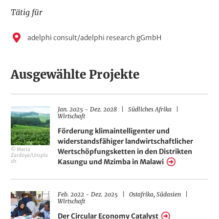
n
g
Tätig für
s
f
A
adelphi consult/adelphi research gGmbH
e
n
l
d
g
e
Ausgewählte Projekte
e
r
s
&
T
t
h
Z
R
H
Jan. 2025
-
Dez. 2028
Südliches Afrika
H
e
e
e
e
a
Wirtschaft
m
i
g
n
e
l
t
i
d
Förderung klimaintelligenter und
e
r
o
l
r
l
widerstandsfähiger landwirtschaftlicher
n
a
n
u
© Maria
u
e
n
Wertschöpfungsketten in den Distrikten
o
t
Zardoya/Unspla
m
n
g
Kasungu und Mzimba in Malawi
sh
s
M
b
f
e
e
e
l
d
d
Z
R
H
i
Feb. 2022
-
Dez. 2025
Ostafrika,
Südasien
H
e
e
e
a
Wirtschaft
r
i
i
g
n
e
t
i
d
Der Circular Economy Catalyst