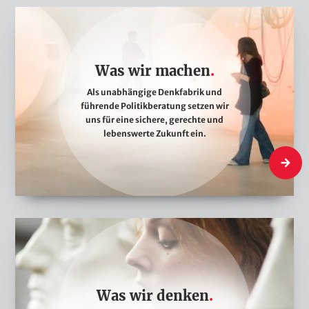
W
a
s
Was wir machen
w
i
Als unabhängige Denkfabrik und
führende Politikberatung setzen wir
r
uns für eine sichere, gerechte und
m
lebenswerte Zukunft ein.
a
Was wi
c
h
e
W
n
a
s
w
Was wir denken
i