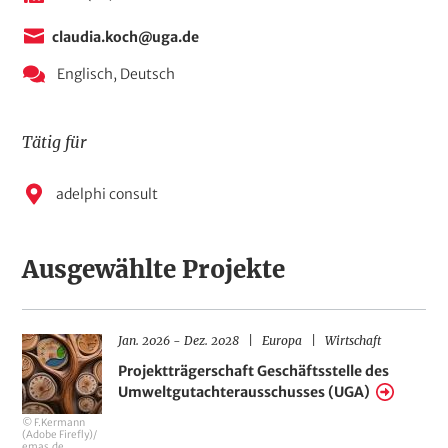
claudia.koch@uga.de
Englisch,
Deutsch
Tätig für
A
adelphi consult
n
g
Ausgewählte Projekte
e
s
t
Z
R
H
Jan. 2026
-
Dez. 2028
Europa
Wirtschaft
H
e
e
e
a
i
g
n
Projektträgerschaft Geschäftsstelle des
e
l
t
i
d
Umweltgutachterausschusses (UGA)
r
o
l
r
l
a
n
u
© F.Kermann
u
e
n
o
t
(Adobe Firefly)/
m
n
g
emas.de