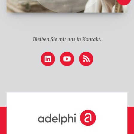
n
k
e
n
Bleiben Sie mit uns in Kontakt:
LinkedIn
YouTube
RSS
S
t
a
r