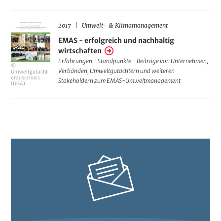
a
2017
Umwelt- & Klimamanagement
EMAS
EMAS - erfolgreich und nachhaltig
-
wirtschaften
erfolgreich
Erfahrungen - Standpunkte - Beiträge von Unternehmen,
©
und
Verbänden, Umweltgutachtern und weiteren
Umweltgutacht
erausschuss
Stakeholdern zum EMAS-Umweltmanagement
nachhaltig
(UGA)
wirtschaften