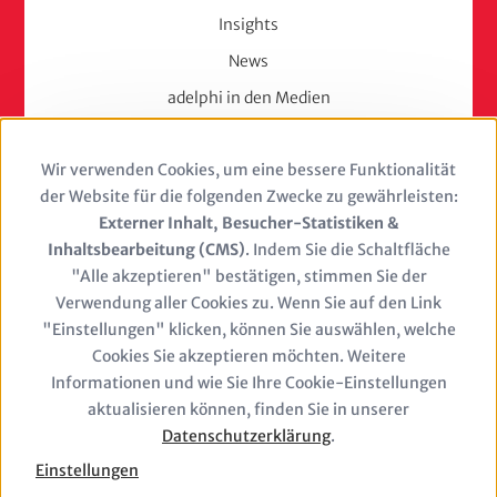
Insights
News
adelphi in den Medien
Press
Wir verwenden Cookies, um eine bessere Funktionalität
Use
Karriere
der Website für die folgenden Zwecke zu gewährleisten:
of
Externer Inhalt, Besucher-Statistiken &
Berufserfahrene
Inhaltsbearbeitung (CMS)
. Indem Sie die Schaltfläche
personal
Berufseinsteiger & Trainees
"Alle akzeptieren" bestätigen, stimmen Sie der
Verwendung aller Cookies zu. Wenn Sie auf den Link
Studierende
data
"Einstellungen" klicken, können Sie auswählen, welche
Stellenangebote
and
Cookies Sie akzeptieren möchten. Weitere
Jobs
Informationen und wie Sie Ihre Cookie-Einstellungen
cookies
aktualisieren können, finden Sie in unserer
Datenschutzerklärung
.
Einstellungen