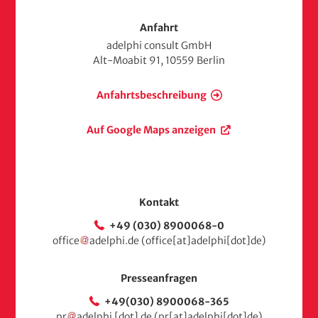
t
s
Anfahrt
e
adelphi consult GmbH
i
Alt-Moabit 91, 10559 Berlin
t
e
Anfahrtsbeschreibung
Auf Google Maps anzeigen
Kontakt
+49 (030) 8900068-0
office
adelphi
.
de
(office[at]adelphi[dot]de)
Presseanfragen
+49(030) 8900068-365
pr
adelphi
[dot]
de
(pr[at]adelphi[dot]de)