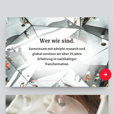
W
e
r
Wer wir sind
w
i
Gemeinsam mit adelphi research und
global vereinen wir über 25 Jahre
r
Erfahrung in nachhaltiger
s
Transformation.
i
Wer wir 
n
d
W
a
s