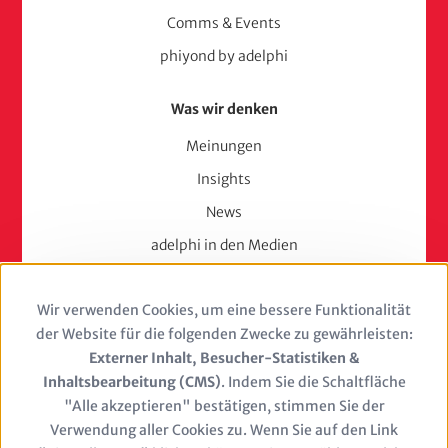
Comms & Events
phiyond by adelphi
Was wir denken
Meinungen
Insights
News
adelphi in den Medien
Press
Wir verwenden Cookies, um eine bessere Funktionalität
Use
Karriere
der Website für die folgenden Zwecke zu gewährleisten:
of
Externer Inhalt, Besucher-Statistiken &
Berufserfahrene
Inhaltsbearbeitung (CMS)
. Indem Sie die Schaltfläche
personal
Berufseinsteiger & Trainees
"Alle akzeptieren" bestätigen, stimmen Sie der
Verwendung aller Cookies zu. Wenn Sie auf den Link
Studierende
data