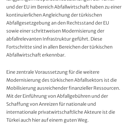
(
t
p
und der EU im Bereich Abfallwirtschaft haben zu einer
T
e
e
kontinuierlichen Angleichung der türkischen
l
e
n
Abfallgesetzgebung an den Rechtsstand der EU
t
sowie einer schrittweisen Modernisierung der
x
e
abfallrelevanten Infrastruktur geführt. Diese
t
x
Fortschritte sind in allen Bereichen der türkischen
)
t
Abfallwirtschaft erkennbar.
Eine zentrale Voraussetzung für die weitere
Modernisierung des türkischen Abfallsektors ist die
Mobilisierung ausreichender finanzieller Ressourcen.
Mit der Einführung von Abfallgebühren und der
Schaffung von Anreizen für nationale und
internationale privatwirtschaftliche Akteure ist die
Türkei auch hier auf einem guten Weg.