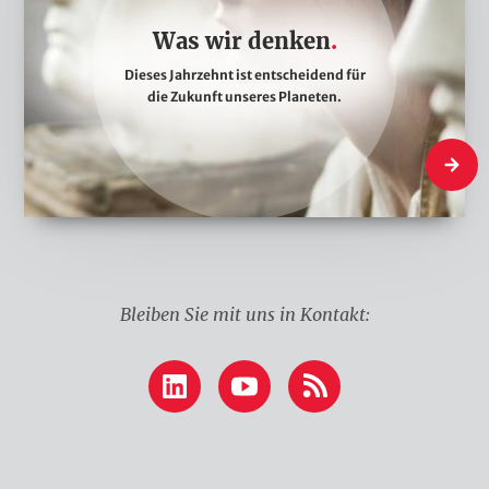
w
Was wir denken
i
Dieses Jahrzehnt ist entscheidend für
r
die Zukunft unseres Planeten.
d
e
Was wir
n
k
e
n
Bleiben Sie mit uns in Kontakt:
LinkedIn
YouTube
RSS