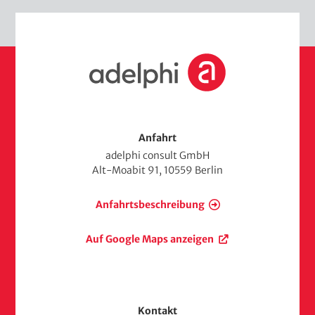
S
t
a
r
t
s
Anfahrt
e
adelphi consult GmbH
i
Alt-Moabit 91, 10559 Berlin
t
e
Anfahrtsbeschreibung
Auf Google Maps anzeigen
Kontakt