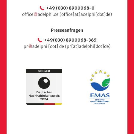
+49 (030) 8900068-0
office
adelphi
.
de
(office[at]adelphi[dot]de)
Presseanfragen
+49(030) 8900068-365
pr
adelphi
[dot]
de
(pr[at]adelphi[dot]de)