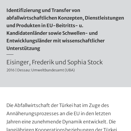
d
Identifizierung und Transfer von
m
abfallwirtschaftlichen Konzepten, Dienstleistungen
i
und Produkten in EU-Beitritts- u.
n
Kandidatenländer sowie Schwellen- und
i
Entwicklungsländer mit wissenschaftlicher
s
Unterstützung
t
A
Eisinger, Frederik und Sophia Stock
r
a
2016 | Dessau: Umweltbundesamt (UBA)
u
t
t
i
o
v
r
e
K
Die Abfallwirtschaft der Türkei hat im Zuge des
r
e
l
Annäherungsprozesses an die EU in den letzten
T
a
Jahren eine zunehmende Dynamik entwickelt. Die
n
i
p
langjährigen Kooperationsbeziehungen der Türkei