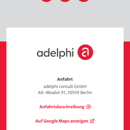
S
t
a
r
t
s
Anfahrt
e
adelphi consult GmbH
i
Alt-Moabit 91, 10559 Berlin
t
e
Anfahrtsbeschreibung
Auf Google Maps anzeigen