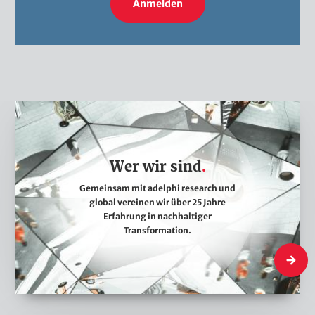
Anmelden
W
e
r
Wer wir sind
w
i
Gemeinsam mit adelphi research und
global vereinen wir über 25 Jahre
r
Erfahrung in nachhaltiger
s
Transformation.
i
Wer wir 
n
d