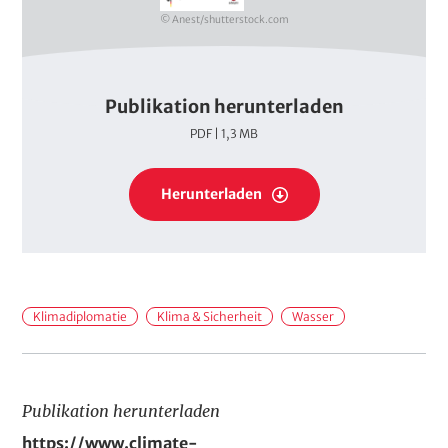
b
© Anest/shutterstock.com
l
a
t
Publikation herunterladen
t
P
PDF | 1,3 MB
D
F
P
s
Herunterladen
D
F
s
H
Klimadiplomatie
Klima & Sicherheit
Wasser
a
n
d
Publikation herunterladen
l
P
https://www.climate-