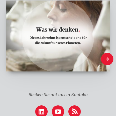
W
a
s
w
Was wir denken
i
Dieses Jahrzehnt ist entscheidend für
r
die Zukunft unseres Planeten.
d
e
Was wir
n
k
e
n
Bleiben Sie mit uns in Kontakt:
LinkedIn
YouTube
RSS