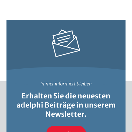
e
e
l
s
d
d
e
r
i
a
Immer informiert bleiben
Erhalten Sie die neuesten
adelphi Beiträge in unserem
Newsletter.