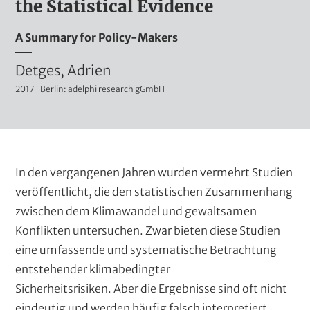
the Statistical Evidence
d
m
A Summary for Policy-Makers
i
n
A
Detges, Adrien
i
2017 | Berlin: adelphi research gGmbH
u
s
t
t
r
o
a
r
K
In den vergangenen Jahren wurden vermehrt Studien
t
e
l
veröffentlicht, die den statistischen Zusammenhang
i
a
zwischen dem Klimawandel und gewaltsamen
n
v
p
Konflikten untersuchen. Zwar bieten diese Studien
e
(
p
eine umfassende und systematische Betrachtung
r
T
e
entstehender klimabedingter
T
e
n
Sicherheitsrisiken. Aber die Ergebnisse sind oft nicht
i
t
eindeutig und werden häufig falsch interpretiert.