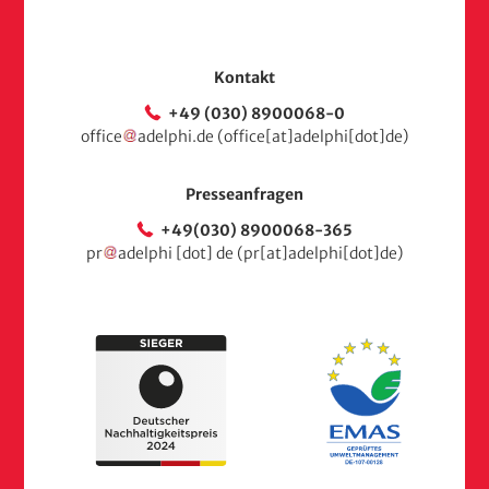
Kontakt
+49 (030) 8900068-0
office
adelphi
.
de
(office[at]adelphi[dot]de)
Presseanfragen
+49(030) 8900068-365
pr
adelphi
[dot]
de
(pr[at]adelphi[dot]de)