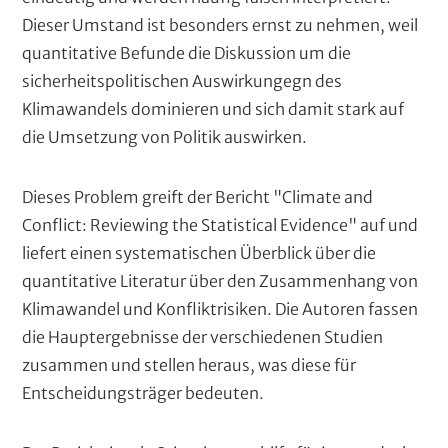
x
t
e
Dieser Umstand ist besonders ernst zu nehmen, weil
e
t
x
quantitative Befunde die Diskussion um die
l
)
t
sicherheitspolitischen Auswirkungegn des
Klimawandels dominieren und sich damit stark auf
die Umsetzung von Politik auswirken.
Dieses Problem greift der Bericht "Climate and
Conflict: Reviewing the Statistical Evidence" auf und
liefert einen systematischen Überblick über die
quantitative Literatur über den Zusammenhang von
Klimawandel und Konfliktrisiken. Die Autoren fassen
die Hauptergebnisse der verschiedenen Studien
zusammen und stellen heraus, was diese für
Entscheidungsträger bedeuten.