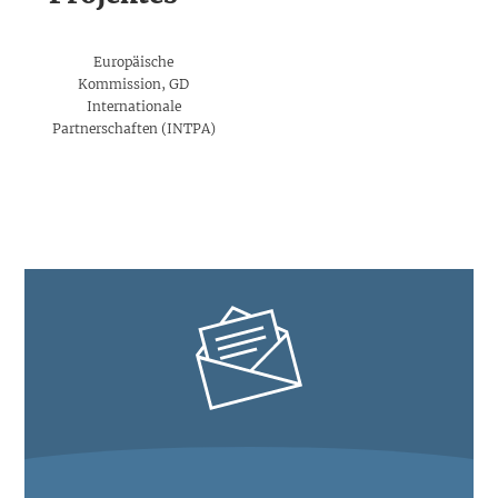
i
t
n
t
e
Europäische
l
Kommission, GD
Internationale
Partnerschaften (INTPA)