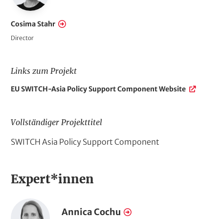
f
e
Cosima Stahr
l
Director
d
e
Links zum Projekt
r
L
EU SWITCH-Asia Policy Support Component Website
i
n
k
Vollständiger Projekttitel
s
A
SWITCH Asia Policy Support Component
z
u
u
m
s
P
Expert*innen
f
r
ü
o
P
j
h
Annica Cochu
N
e
o