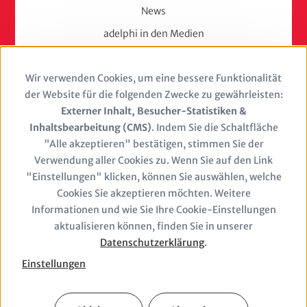
News
adelphi in den Medien
Press
Wir verwenden Cookies, um eine bessere Funktionalität
Use
Karriere
der Website für die folgenden Zwecke zu gewährleisten:
of
Externer Inhalt, Besucher-Statistiken &
Berufserfahrene
Inhaltsbearbeitung (CMS)
. Indem Sie die Schaltfläche
personal
Berufseinsteiger & Trainees
"Alle akzeptieren" bestätigen, stimmen Sie der
Verwendung aller Cookies zu. Wenn Sie auf den Link
Studierende
data
"Einstellungen" klicken, können Sie auswählen, welche
Stellenangebote
and
Cookies Sie akzeptieren möchten. Weitere
Jobs
Informationen und wie Sie Ihre Cookie-Einstellungen
cookies
aktualisieren können, finden Sie in unserer
Datenschutzerklärung
.
Einstellungen
Closure