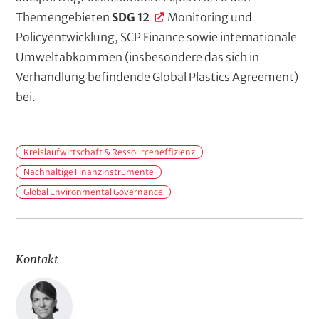
Themengebieten
SDG 12
Monitoring und
Policyentwicklung, SCP Finance sowie internationale
Umweltabkommen (insbesondere das sich in
Verhandlung befindende Global Plastics Agreement)
bei.
H
Kreislaufwirtschaft & Ressourceneffizienz
a
Nachhaltige Finanzinstrumente
n
Global Environmental Governance
d
l
u
Kontakt
n
g
s