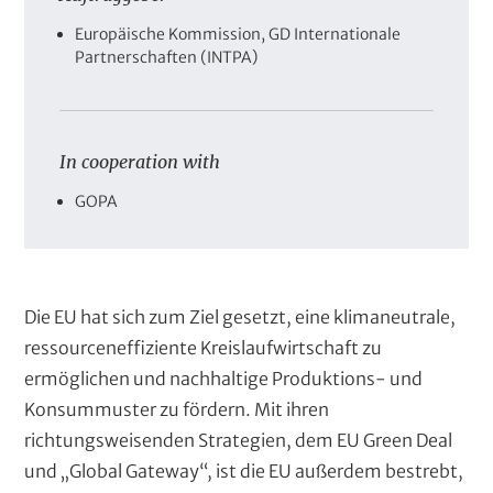
r
A
Europäische Kommission, GD Internationale
u
Partnerschaften (INTPA)
f
t
r
a
In cooperation with
g
g
P
GOPA
e
a
b
r
e
t
r
n
Die EU hat sich zum Ziel gesetzt, eine klimaneutrale,
e
r
ressourceneffiziente Kreislaufwirtschaft zu
ermöglichen und nachhaltige Produktions- und
Konsummuster zu fördern. Mit ihren
richtungsweisenden Strategien, dem EU Green Deal
und „Global Gateway“, ist die EU außerdem bestrebt,