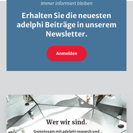
Immer informiert bleiben
Erhalten Sie die neuesten
adelphi Beiträge in unserem
Newsletter.
Anmelden
W
e
r
Wer wir sind
w
i
Gemeinsam mit adelphi research und