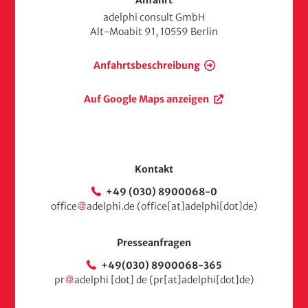
e
adelphi consult GmbH
i
Alt-Moabit 91, 10559 Berlin
t
e
Anfahrtsbeschreibung
Auf Google Maps anzeigen
Kontakt
+49 (030) 8900068-0
office
adelphi
.
de
(office[at]adelphi[dot]de)
Presseanfragen
+49(030) 8900068-365
pr
adelphi
[dot]
de
(pr[at]adelphi[dot]de)