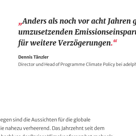
Z
Anders als noch vor acht Jahren g
i
umzusetzenden Emissionseinspar
t
für weitere Verzögerungen
.
a
Z
Dennis Tänzler
t
i
Z
Director und Head of Programme Climate Policy bei adelp
t
i
(
a
t
o
t
a
g
t
h
e
g
n
b
e
e
b
e
egen sind die Aussichten für die globale
r
e
ie nahezu verheerend. Das Jahrzehnt seit dem
A
*
r