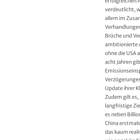
x
erfolgreichen 
t
verdeutlicht, 
allem im Zusam
Verhandlungen 
Brüche und Ver
ambitionierte 
ohne die USA a
acht Jahren gi
Emissionseins
Verzögerungen.
Update ihrer K
Zudem gilt es
langfristige Zi
es neben Billi
China erstmals
das kaum reali