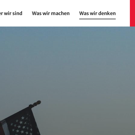
r wir sind
Was wir machen
Was wir denken
on