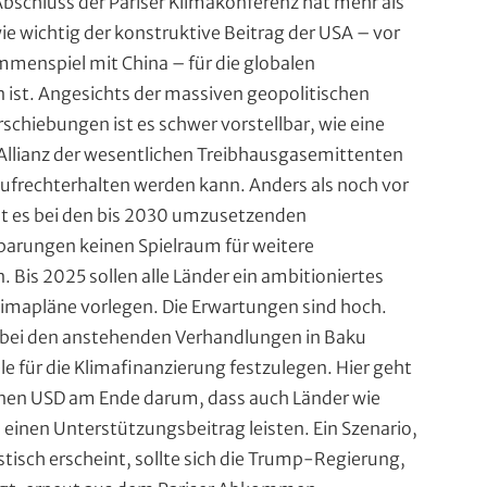
Abschluss der Pariser Klimakonferenz hat mehr als
i
*
n
n
i
wie wichtig der konstruktive Beitrag der USA – vor
f
n
menspiel mit China – für die globalen
B
ü
ist. Angesichts der massiven geopolitischen
e
schiebungen ist es schwer vorstellbar, wie eine
h
s
Allianz der wesentlichen Treibhausgasemittenten
c
r
ufrechterhalten werden kann. Anders als noch vor
h
u
r
bt es bei den bis 2030 umzusetzenden
e
parungen keinen Spielraum für weitere
n
i
 Bis 2025 sollen alle Länder ein ambitioniertes
g
b
limapläne vorlegen. Die Erwartungen sind hoch.
u
s
, bei den anstehenden Verhandlungen in Baku
n
z
ele für die Klimafinanzierung festzulegen. Hier geht
g
onen USD am Ende darum, dass auch Länder wie
e
 einen Unterstützungsbeitrag leisten. Ein Szenario,
i
stisch erscheint, sollte sich die Trump-Regierung,