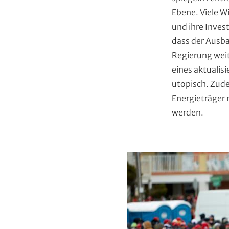
Ebene. Viele W
und ihre Inves
dass der Ausba
Regierung weit
eines aktualisi
utopisch. Zude
Energieträger n
werden.
B
i
l
d