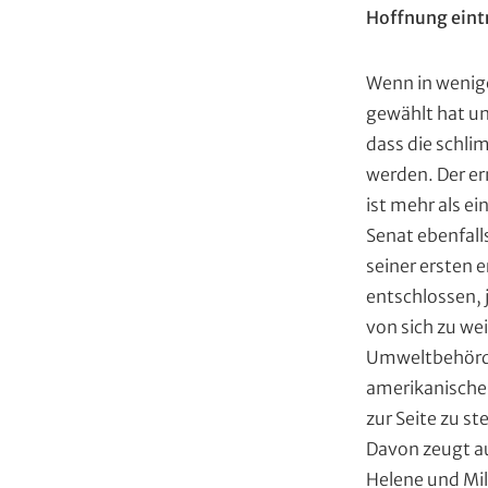
p
Hoffnung eintr
a
u
p
t
Wenn in wenig
h
e
gewählt hat un
e
d
dass die schl
n
)
werden. Der e
ist mehr als e
Senat ebenfalls
seiner ersten 
entschlossen, 
von sich zu wei
Umweltbehörde
amerikanischen
zur Seite zu s
Davon zeugt a
Helene und Mil