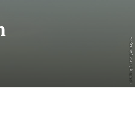
m
© Kenny Eliason, Unsplash