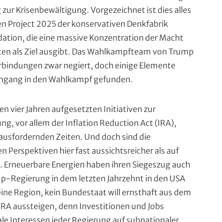
zur Krisenbewältigung. Vorgezeichnet ist dies alles
n Project 2025 der konservativen Denkfabrik
ation, die eine massive Konzentration der Macht
ten als Ziel ausgibt. Das Wahlkampfteam von Trump
erbindungen zwar negiert, doch einige Elemente
ingang in den Wahlkampf gefunden.
ten vier Jahren aufgesetzten Initiativen zur
ng, vor allem der Inflation Reduction Act (IRA),
ausfordernden Zeiten. Und doch sind die
n Perspektiven hier fast aussichtsreicher als auf
. Erneuerbare Energien haben ihren Siegeszug auch
p-Regierung in dem letzten Jahrzehnt in den USA
eine Region, kein Bundestaat will ernsthaft aus dem
RA aussteigen, denn Investitionen und Jobs
ale Interessen jeder Regierung auf subnationaler