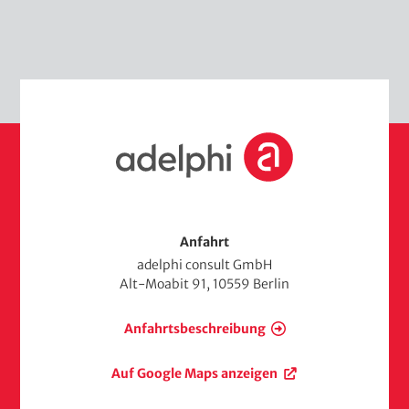
S
t
a
r
t
s
Anfahrt
e
adelphi consult GmbH
i
Alt-Moabit 91, 10559 Berlin
t
e
Anfahrtsbeschreibung
Auf Google Maps anzeigen