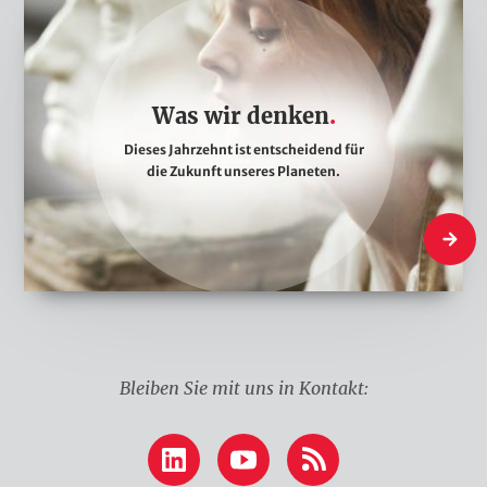
W
n
a
s
w
Was wir denken
i
Dieses Jahrzehnt ist entscheidend für
r
die Zukunft unseres Planeten.
d
e
Was wir
n
k
e
n
Bleiben Sie mit uns in Kontakt:
LinkedIn
YouTube
RSS