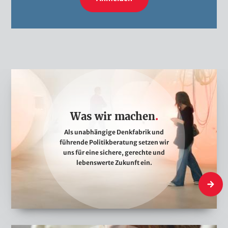
W
a
s
Was wir machen
w
i
Als unabhängige Denkfabrik und
führende Politikberatung setzen wir
r
uns für eine sichere, gerechte und
m
lebenswerte Zukunft ein.
a
Was wi
c
h
e