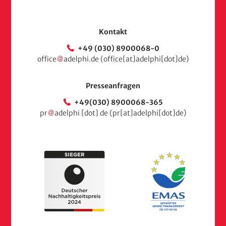
Kontakt
+49 (030) 8900068-0
office
adelphi
.
de
(office[at]adelphi[dot]de)
Presseanfragen
+49(030) 8900068-365
pr
adelphi
[dot]
de
(pr[at]adelphi[dot]de)