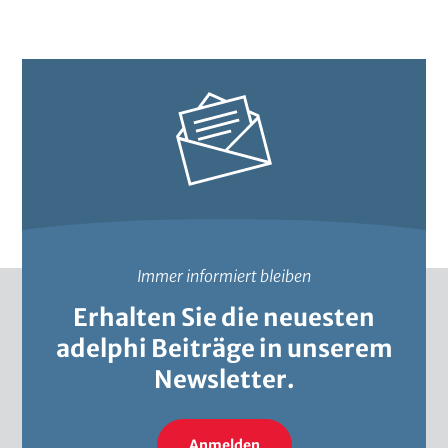
g
e
s
t
e
l
l
t
b
e
Immer informiert bleiben
i
Erhalten Sie die neuesten
adelphi Beiträge in unserem
Newsletter.
Anmelden