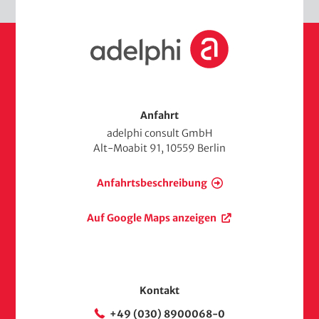
S
t
a
r
t
s
Anfahrt
e
adelphi consult GmbH
i
Alt-Moabit 91, 10559 Berlin
t
e
Anfahrtsbeschreibung
Auf Google Maps anzeigen
Kontakt
+49 (030) 8900068-0