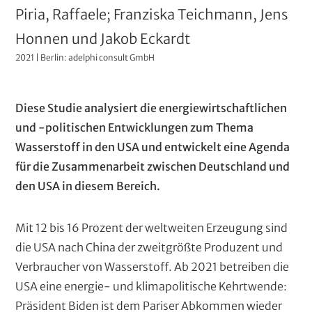
n
A
Piria, Raffaele; Franziska Teichmann, Jens
i
u
Honnen und Jakob Eckardt
s
2021 | Berlin: adelphi consult GmbH
t
t
o
r
a
P
T
Diese Studie analysiert die energiewirtschaftlichen
r
t
a
e
und -politischen Entwicklungen zum Thema
e
i
r
x
Wasserstoff in den USA und entwickelt eine Agenda
n
v
a
t
für die Zusammenarbeit zwischen Deutschland und
(
e
g
den USA in diesem Bereich.
r
r
T
T
a
Mit 12 bis 16 Prozent der weltweiten Erzeugung sind
e
i
p
die USA nach China der zweitgrößte Produzent und
x
t
h
Verbraucher von Wasserstoff. Ab 2021 betreiben die
t
e
s
USA eine energie- und klimapolitische Kehrtwende:
l
)
Präsident Biden ist dem Pariser Abkommen wieder