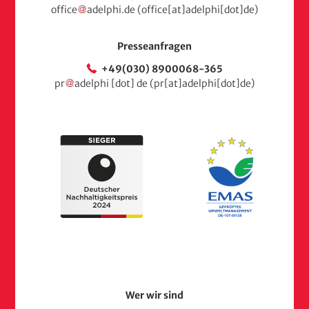
office
adelphi
.
de
(office[at]adelphi[dot]de)
Presseanfragen
+49(030) 8900068-365
pr
adelphi
[dot]
de
(pr[at]adelphi[dot]de)
Footer
Wer wir sind