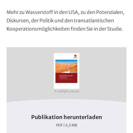
Mehr zu Wasserstoff in den USA, zu den Potenzialen,
Diskursen, der Politik und den transatlantischen
Kooperationsmöglichkeiten finden Sie in der Studie.
D
e
c
k
b
© adelphi consult
l
a
t
Publikation herunterladen
t
P
PDF | 6,5 MB
D