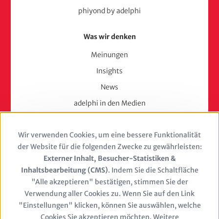
phiyond by adelphi
Was wir denken
Meinungen
Insights
News
adelphi in den Medien
Press
Wir verwenden Cookies, um eine bessere Funktionalität
Use
Karriere
der Website für die folgenden Zwecke zu gewährleisten:
of
Externer Inhalt, Besucher-Statistiken &
Berufserfahrene
Inhaltsbearbeitung (CMS)
. Indem Sie die Schaltfläche
personal
Berufseinsteiger & Trainees
"Alle akzeptieren" bestätigen, stimmen Sie der
Verwendung aller Cookies zu. Wenn Sie auf den Link
Studierende
data
"Einstellungen" klicken, können Sie auswählen, welche
Stellenangebote
Cookies Sie akzeptieren möchten. Weitere