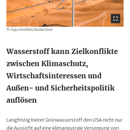
© Ingus Kruklitis/shutterstock
T
Wasserstoff kann Zielkonflikte
e
zwischen Klimaschutz,
x
t
Wirtschaftsinteressen und
Außen- und Sicherheitspolitik
auflösen
Langfristig bietet Grünwasserstoff den USA nicht nur
die Aussicht auf eine klimaneutrale Versorgung von