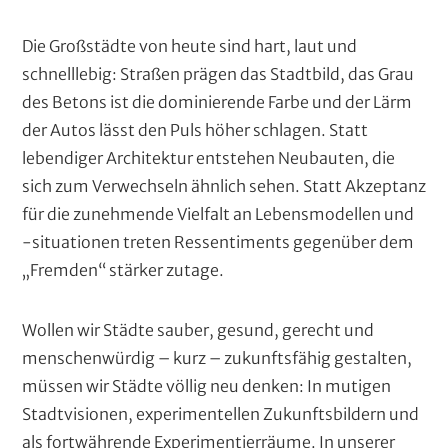
t
r
Die Großstädte von heute sind hart, laut und
a
g
schnelllebig: Straßen prägen das Stadtbild, das Grau
g
des Betons ist die dominierende Farbe und der Lärm
e
der Autos lässt den Puls höher schlagen. Statt
b
e
lebendiger Architektur entstehen Neubauten, die
r
sich zum Verwechseln ähnlich sehen. Statt Akzeptanz
für die zunehmende Vielfalt an Lebensmodellen und
-situationen treten Ressentiments gegenüber dem
„Fremden“ stärker zutage.
Wollen wir Städte sauber, gesund, gerecht und
menschenwürdig – kurz – zukunftsfähig gestalten,
müssen wir Städte völlig neu denken: In mutigen
Stadtvisionen, experimentellen Zukunftsbildern und
als fortwährende Experimentierräume. In unserer