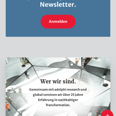
Newsletter.
Anmelden
W
e
r
Wer wir sind
w
i
Gemeinsam mit adelphi research und
global vereinen wir über 25 Jahre
r
Erfahrung in nachhaltiger
s
Transformation.
i
Wer wir 