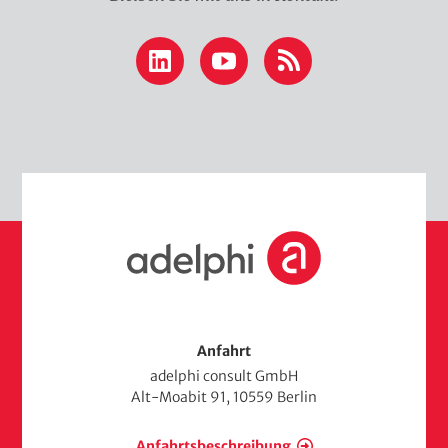
LinkedIn
YouTube
RSS
S
t
a
r
t
s
Anfahrt
e
adelphi consult GmbH
i
Alt-Moabit 91, 10559 Berlin
t
e
Anfahrtsbeschreibung