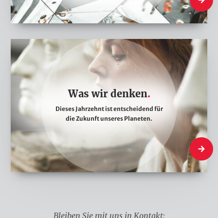
n
d
W
a
s
w
Was wir denken
i
Dieses Jahrzehnt ist entscheidend für
r
die Zukunft unseres Planeten.
d
e
Was wir
n
k
e
n
Bleiben Sie mit uns in Kontakt: