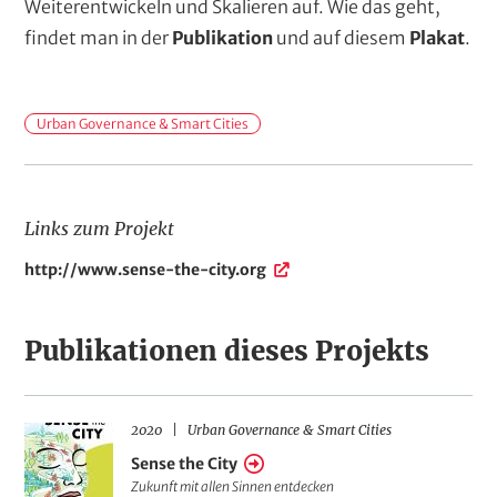
Weiterentwickeln und Skalieren auf. Wie das geht,
findet man in der
Publikation
und auf diesem
Plakat
.
H
Urban Governance & Smart Cities
a
n
d
Links zum Projekt
l
L
http://www.sense-the-city.org
u
i
n
n
g
k
Publikationen dieses Projekts
s
s
z
f
u
e
2020
Urban Governance & Smart Cities
Sense
m
l
P
Sense the City
the
r
Zukunft mit allen Sinnen entdecken
d