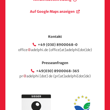
Auf Google Maps anzeigen
Kontakt
+49 (030) 8900068-0
office
adelphi
.
de
(office[at]adelphi[dot]de)
Presseanfragen
+49(030) 8900068-365
pr
adelphi
[dot]
de
(pr[at]adelphi[dot]de)