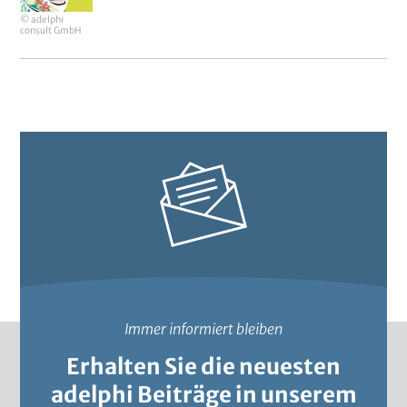
City
o
e
© adelphi
j
consult GmbH
r
e
k
t
Immer informiert bleiben
Erhalten Sie die neuesten
adelphi Beiträge in unserem