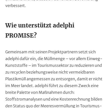
verbessert.
T
Wie unterstützt adelphi
e
PROMISE?
x
t
Gemeinsam mit seinen Projektpartnern setzt sich
adelphi dafür ein, die Müllmenge – vor allem Einweg-
Kunststoffe – im Tourismussektor zu reduzieren und
zu recyclen beziehungsweise nicht vermeidbaren
Plastikmüll angemessen zu entsorgen, damit er nicht
im Meer landet. adelphi führt zu diesem Zweck eine
breite Palette von Maßnahmen durch:
Stoffstromanalysen und eine Kostenrechnung bilden
den Status quo der Meeresvermüllung in Tourismus-