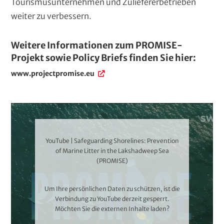
Tourismusunternehmen und Zuliefererbetrieben
weiter zu verbessern.
L
Weitere Informationen zum PROMISE-
i
Projekt sowie Policy Briefs finden Sie hier:
n
L
www.projectpromise.eu
i
k
n
Ü
k
b
V
e
i
r
d
YouTube | Safeguarding Shorelines: Prevention
s
e
of Marine Litter in the Lakshadweep Sea
c
(PROMISE)
o
h
r
Um Ihre persönlichen Daten zu schützen, ist die
i
Verbindung zu
YouTube
derzeit gesperrt.
f
Möchten Sie die externen Inhalte laden?
t