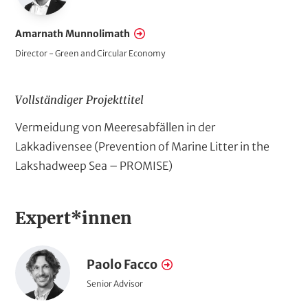
s
f
Amarnath Munnolimath
e
Director - Green and Circular Economy
l
d
Vollständiger Projekttitel
e
r
A
Vermeidung von Meeresabfällen in der
u
Lakkadivensee (Prevention of Marine Litter in the
s
Lakshadweep Sea – PROMISE)
f
ü
Expert*innen
h
r
P
l
Paolo Facco
N
o
i
a
F
Senior Advisor
r
u
c
m