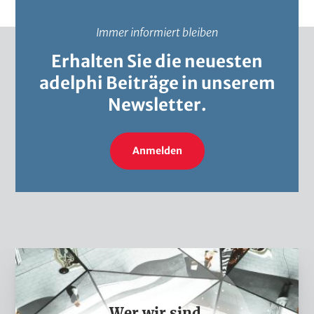
Immer informiert bleiben
Erhalten Sie die neuesten
adelphi Beiträge in unserem
Newsletter.
Anmelden
W
e
r
Wer wir sind