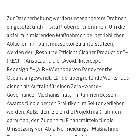
t
T
Zur Datenerhebung werden unter anderem Drohnen
e
eingesetzt und in-situ Proben entnommen. Um die
x
abfallminimierenden Maßnahmen bei betrieblichen
t
Abläufen im Tourismussektor zu unterstützen,
werden der „Resource Efficient Cleaner Production”-
(RECP-)Ansatz und die „Avoid. Intercept.
Redesign.“-(AIR-)Methode von Parley for the
Oceans angewandt. Länderübergreifende Workshops
dienen als Auftakt für einen Zero-waste-
Governance-Mechanismus, im Rahmen dessen
Awards für die besten Praktiken im Sektor verliehen
werden. Außerdem zielen die Projektmaßnahmen
darauf ab, den Zugang zu Finanzmitteln für die
Umsetzung von Abfallvermeidungs-Maßnahmen in