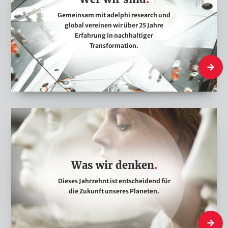
w
i
Gemeinsam mit adelphi research und
global vereinen wir über 25 Jahre
r
Erfahrung in nachhaltiger
s
Transformation.
i
Wer wir 
n
d
W
a
s
w
Was wir denken
i
Dieses Jahrzehnt ist entscheidend für
r
die Zukunft unseres Planeten.
d
e
Was wir