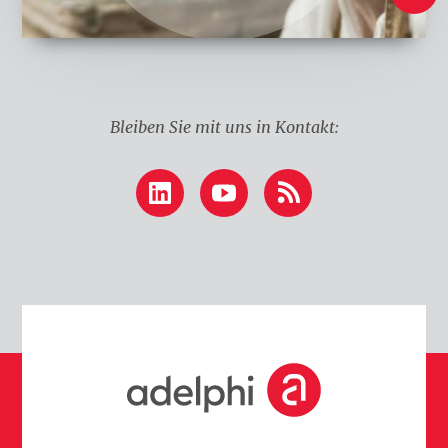
n
k
e
n
Bleiben Sie mit uns in Kontakt:
LinkedIn
YouTube
RSS
S
t
a
r