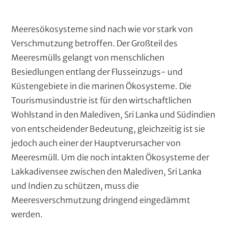
Auftraggeber
A
Europäische Kommission, EuropeAid – Amt für
T
Meeresökosysteme sind nach wie vor stark von
u
Zusammenarbeit, SWITCH-Asia Programme
e
Verschmutzung betroffen. Der Großteil des
f
t
x
Meeresmülls gelangt von menschlichen
r
t
Besiedlungen entlang der Flusseinzugs- und
a
In cooperation with
Küstengebiete in die marinen Ökosysteme. Die
g
g
P
Parley for the Oceans
Tourismusindustrie ist für den wirtschaftlichen
e
a
Stenum Asia
Wohlstand in den Malediven, Sri Lanka und Südindien
b
r
The Energy and Resource Institute (TERI)
von entscheidender Bedeutung, gleichzeitig ist sie
e
t
The Maldives National University
r
n
jedoch auch einer der Hauptverursacher von
e
Meeresmüll. Um die noch intakten Ökosysteme der
r
Lakkadivensee zwischen den Malediven, Sri Lanka
und Indien zu schützen, muss die
Meeresverschmutzung dringend eingedämmt
werden.