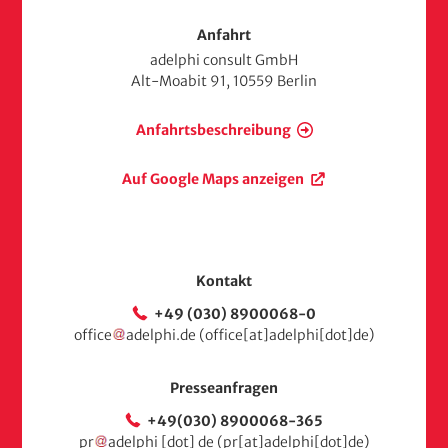
t
s
Anfahrt
e
adelphi consult GmbH
i
Alt-Moabit 91, 10559 Berlin
t
e
Anfahrtsbeschreibung
Auf Google Maps anzeigen
Kontakt
+49 (030) 8900068-0
office
adelphi
.
de
(office[at]adelphi[dot]de)
Presseanfragen
+49(030) 8900068-365
pr
adelphi
[dot]
de
(pr[at]adelphi[dot]de)