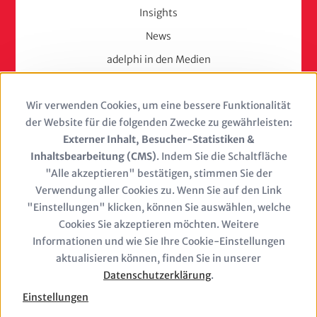
Insights
News
adelphi in den Medien
Press
Wir verwenden Cookies, um eine bessere Funktionalität
Use
Karriere
der Website für die folgenden Zwecke zu gewährleisten:
of
Externer Inhalt, Besucher-Statistiken &
Berufserfahrene
Inhaltsbearbeitung (CMS)
. Indem Sie die Schaltfläche
personal
Berufseinsteiger & Trainees
"Alle akzeptieren" bestätigen, stimmen Sie der
Verwendung aller Cookies zu. Wenn Sie auf den Link
Studierende
data
"Einstellungen" klicken, können Sie auswählen, welche
Stellenangebote
and
Cookies Sie akzeptieren möchten. Weitere
Jobs
Informationen und wie Sie Ihre Cookie-Einstellungen
cookies
aktualisieren können, finden Sie in unserer
Datenschutzerklärung
.
Einstellungen