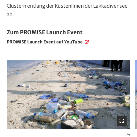
Clustern entlang der Küstenlinien der Lakkadivensee
ab.
L
Zum PROMISE Launch Event
i
L
PROMISE Launch Event auf YouTube
i
n
n
k
k
Ü
G
b
a
e
l
r
e
s
r
c
i
h
e
r
i
f
1/4