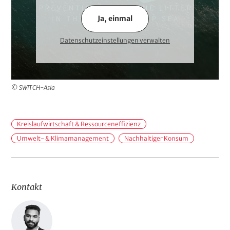
Ja, einmal
Datenschutzeinstellungen verwalten
© SWITCH-Asia
H
Kreislaufwirtschaft & Ressourceneffizienz
a
Umwelt- & Klimamanagement
Nachhaltiger Konsum
n
d
l
Kontakt
u
n
g