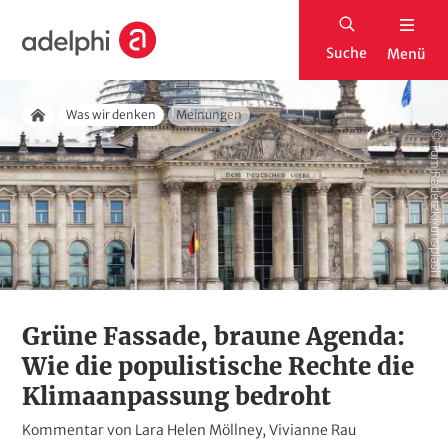
D
S
i
Suche
Menü
t
r
a
e
Pfadnavigation
r
Was wir denken
Meinungen
k
Startseite
© Tom Radetzki/unsplash
t
t
s
z
e
u
i
m
t
I
e
n
h
Grüne Fassade, braune Agenda:
a
Wie die populistische Rechte die
l
Klimaanpassung bedroht
t
K
Kommentar von Lara Helen Möllney,
Vivianne Rau