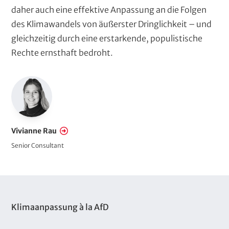
daher auch eine effektive Anpassung an die Folgen
des Klimawandels von äußerster Dringlichkeit – und
gleichzeitig durch eine erstarkende, populistische
Rechte ernsthaft bedroht.
E
m
p
l
Vivianne Rau
o
Senior Consultant
y
e
e
T
Klimaanpassung à la AfD
e