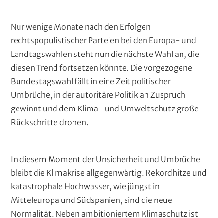
i
c
k
P
T
Nur wenige Monate nach den Erfolgen
e
a
e
rechtspopulistischer Parteien bei den Europa- und
r
(
r
x
Landtagswahlen steht nun die nächste Wahl an, die
c
a
t
diesen Trend fortsetzen könnte. Die vorgezogene
o
g
Bundestagswahl fällt in eine Zeit politischer
m
p
r
Umbrüche, in der autoritäre Politik an Zuspruch
u
a
gewinnt und dem Klima- und Umweltschutz große
t
p
Rückschritte drohen.
e
d
h
)
e
T
In diesem Moment der Unsicherheit und Umbrüche
n
e
bleibt die Klimakrise allgegenwärtig. Rekordhitze und
x
katastrophale Hochwasser, wie jüngst in
t
Mitteleuropa und Südspanien, sind die neue
Normalität. Neben ambitioniertem Klimaschutz ist