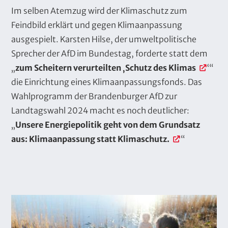
Im selben Atemzug wird der Klimaschutz zum
Feindbild erklärt und gegen Klimaanpassung
ausgespielt. Karsten Hilse, der umweltpolitische
Sprecher der AfD im Bundestag, forderte statt dem
„
zum Scheitern verurteilten ‚Schutz des Klimas
‘“
die Einrichtung eines Klimaanpassungsfonds. Das
Wahlprogramm der Brandenburger AfD zur
Landtagswahl 2024 macht es noch deutlicher:
„
Unsere Energiepolitik geht von dem Grundsatz
aus: Klimaanpassung statt Klimaschutz.
“
B
i