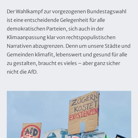
Der Wahlkampf zur vorgezogenen Bundestagswahl
ist eine entscheidende Gelegenheit für alle
demokratischen Parteien, sich auch in der
Klimaanpassung klar von rechtspopulistischen
Narrativen abzugrenzen. Denn um unsere Städte und
Gemeinden klimafit, lebenswert und gesund für alle
zu gestalten, braucht es vieles – aber ganz sicher
nicht die AfD.
B
i
l
d