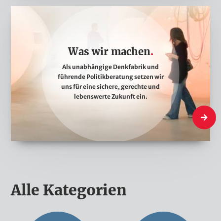
W
a
s
Was wir machen
w
i
Als unabhängige Denkfabrik und
führende Politikberatung setzen wir
r
uns für eine sichere, gerechte und
m
lebenswerte Zukunft ein.
a
Was wi
c
h
e
n
Alle Kategorien
M
N