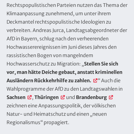
x
Rechtspopulistischen Parteien nutzen das Thema der
t
Klimaanpassung zunehmend, um unter ihrem
Deckmantel rechtspopulistische Ideologien zu
verbreiten. Andreas Jurca, Landtagsabgeordneter der
AfD in Bayern, schlug nach den verheerenden
Hochwasserereignissen im Juni dieses Jahres den
rassistischen Bogen von mangelndem
Hochwasserschutz zu Migration: „
Stellen Sie sich
vor, man hätte Deiche gebaut, anstatt kriminellen
Ausländern Rückkehrhilfe zu zahlen.
“ Auch die
Wahlprogramme der AfD zu den Landtagswahlen in
Sachsen
,
Thüringen
und
Brandenburg
zeichnen eine Anpassungspolitik, der völkischen
Natur- und Heimatschutz und einen „neuen
Regionalismus“ propagiert.