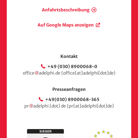
e
Anfahrtsbeschreibung
Auf Google Maps anzeigen
Kontakt
+49 (030) 8900068-0
office
adelphi
.
de
(office[at]adelphi[dot]de)
Presseanfragen
+49(030) 8900068-365
pr
adelphi
[dot]
de
(pr[at]adelphi[dot]de)