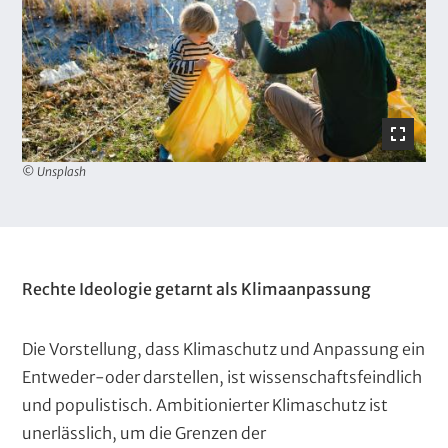
l
d
© Unsplash
T
Rechte Ideologie getarnt als Klimaanpassung
e
x
Die Vorstellung, dass Klimaschutz und Anpassung ein
t
Entweder-oder darstellen, ist wissenschaftsfeindlich
und populistisch. Ambitionierter Klimaschutz ist
unerlässlich, um die Grenzen der