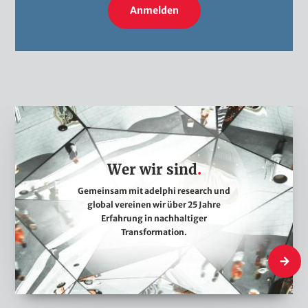
Anmelden
W
e
r
Wer wir sind
w
i
Gemeinsam mit adelphi research und
global vereinen wir über 25 Jahre
r
Erfahrung in nachhaltiger
s
Transformation.
i
Wer wir 
n
d