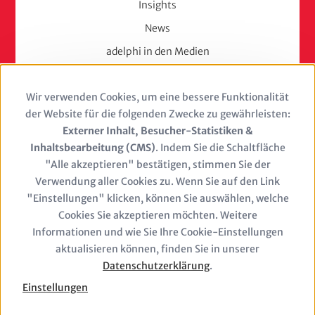
Insights
News
adelphi in den Medien
Press
Wir verwenden Cookies, um eine bessere Funktionalität
Use
Karriere
der Website für die folgenden Zwecke zu gewährleisten:
of
Externer Inhalt, Besucher-Statistiken &
Berufserfahrene
Inhaltsbearbeitung (CMS)
. Indem Sie die Schaltfläche
personal
Berufseinsteiger & Trainees
"Alle akzeptieren" bestätigen, stimmen Sie der
Verwendung aller Cookies zu. Wenn Sie auf den Link
Studierende
data
"Einstellungen" klicken, können Sie auswählen, welche
Stellenangebote
and
Cookies Sie akzeptieren möchten. Weitere
Jobs
Informationen und wie Sie Ihre Cookie-Einstellungen
cookies
aktualisieren können, finden Sie in unserer
Datenschutzerklärung
.
Einstellungen
Closure