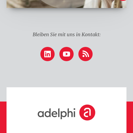
k
e
n
Bleiben Sie mit uns in Kontakt:
LinkedIn
YouTube
RSS
S
t
a
r
t