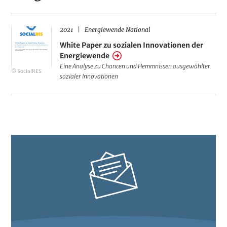
2021
Energiewende National
White
White Paper zu sozialen Innovationen der
Paper
Energiewende
zu
Eine Analyse zu Chancen und Hemmnissen ausgewählter
© SocialRES
sozialen
sozialer Innovationen
Innovationen
der
Energiewende