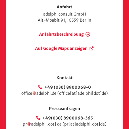
s
Anfahrt
e
adelphi consult GmbH
i
Alt-Moabit 91, 10559 Berlin
t
e
Anfahrtsbeschreibung
Auf Google Maps anzeigen
Kontakt
+49 (030) 8900068-0
office
adelphi
.
de
(office[at]adelphi[dot]de)
Presseanfragen
+49(030) 8900068-365
pr
adelphi
[dot]
de
(pr[at]adelphi[dot]de)