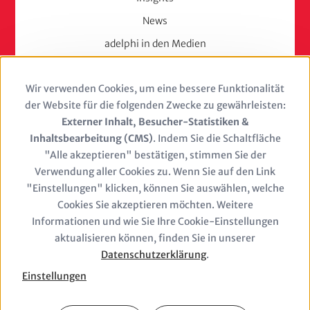
News
adelphi in den Medien
Press
Wir verwenden Cookies, um eine bessere Funktionalität
Use
Karriere
der Website für die folgenden Zwecke zu gewährleisten:
of
Externer Inhalt, Besucher-Statistiken &
Berufserfahrene
Inhaltsbearbeitung (CMS)
. Indem Sie die Schaltfläche
personal
Berufseinsteiger & Trainees
"Alle akzeptieren" bestätigen, stimmen Sie der
Verwendung aller Cookies zu. Wenn Sie auf den Link
Studierende
data
"Einstellungen" klicken, können Sie auswählen, welche
Stellenangebote
and
Cookies Sie akzeptieren möchten. Weitere
Jobs
Informationen und wie Sie Ihre Cookie-Einstellungen
cookies
aktualisieren können, finden Sie in unserer
Datenschutzerklärung
.
Einstellungen
Closure