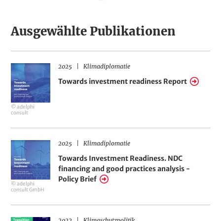
Seite
Seite
Seite
Seite
Seite
r
i
a
Ausgewählte Publikationen
2025
Klimadiplomatie
Towards
Towards investment readiness Report
investment
readiness
© adelphi
Report
consult
2025
Klimadiplomatie
Towards
Towards Investment Readiness. NDC
Investment
financing and good practices analysis -
Readiness.
Policy Brief
© adelphi
NDC
consult GmbH
financing
and
2022
Klimaschutzpolitik