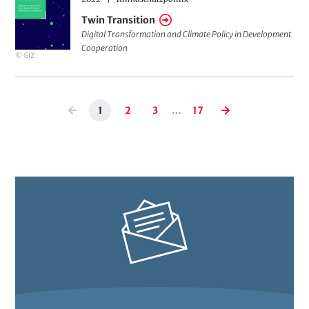
Twin
good
Twin Transition
Transition
practices
Digital Transformation and Climate Policy in Development
Cooperation
analysis
© GIZ
-
Policy
Seitennummerierung
Brief
1
2
3
…
17
Vorherige
Aktuelle
Seite
Seite
Letzte
Nächste
Seite
Seite
Seite
Seite