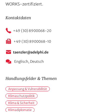
WORKS-zertifiziert.
Kontaktdaten
+49 (30) 8900068-20
+49 (30) 8900068-10
taenzler@adelphi.de
Englisch,
Deutsch
Handlungsfelder & Themen
H
Anpassung & Vulnerabilität
a
n
Klimaschutzpolitik
d
Klima & Sicherheit
l
Klimadiplomatie
u