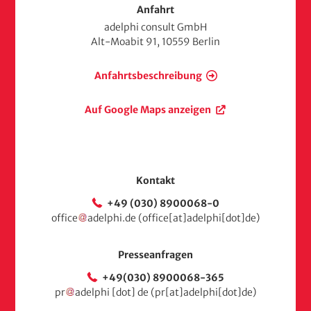
s
Anfahrt
e
adelphi consult GmbH
i
Alt-Moabit 91, 10559 Berlin
t
e
Anfahrtsbeschreibung
Auf Google Maps anzeigen
Kontakt
+49 (030) 8900068-0
office
adelphi
.
de
(office[at]adelphi[dot]de)
Presseanfragen
+49(030) 8900068-365
pr
adelphi
[dot]
de
(pr[at]adelphi[dot]de)