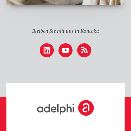
k
e
n
Bleiben Sie mit uns in Kontakt:
LinkedIn
YouTube
RSS
S
t
a
r
t