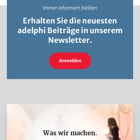
Immer informiert bleiben
Erhalten Sie die neuesten
adelphi Beiträge in unserem
Newsletter.
Anmelden
W
a
s
Was wir machen
w